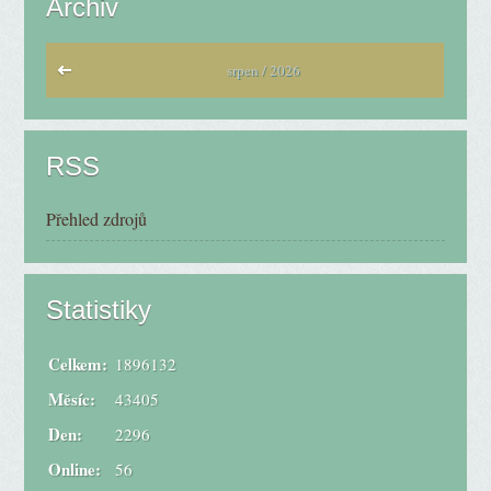
Archiv
srpen / 2026
RSS
Přehled zdrojů
Statistiky
Celkem:
1896132
Měsíc:
43405
Den:
2296
Online:
56