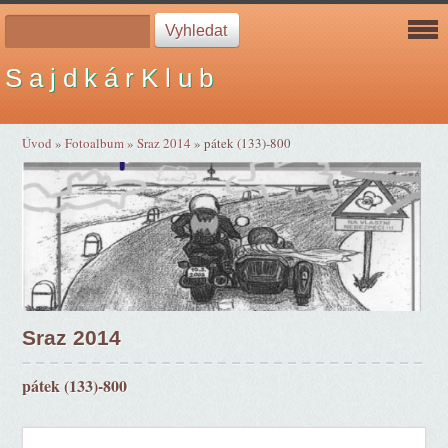
S a j d k á r K l u b
Úvod
»
Fotoalbum
»
Sraz 2014
»
pátek (133)-800
Sraz 2014
pátek (133)-800