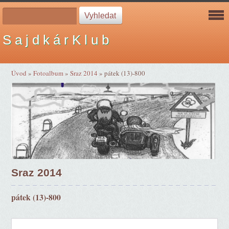
S a j d k á r K l u b
Úvod
»
Fotoalbum
»
Sraz 2014
»
pátek (13)-800
Sraz 2014
pátek (13)-800