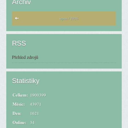
Archiv
srpen / 2026
RSS
Přehled zdrojů
Statistiky
Celkem:
1900399
Měsíc:
43971
Den:
1621
Online:
34