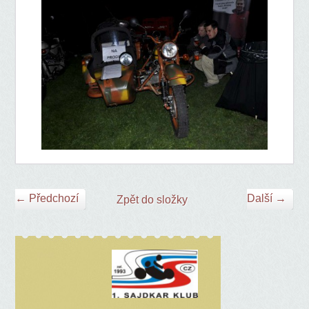
← Předchozí
Další →
Zpět do složky