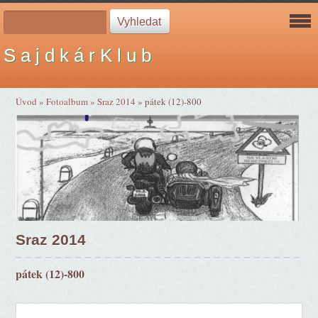
S a j d k á r K l u b
Úvod
»
Fotoalbum
»
Sraz 2014
»
pátek (12)-800
Sraz 2014
pátek (12)-800