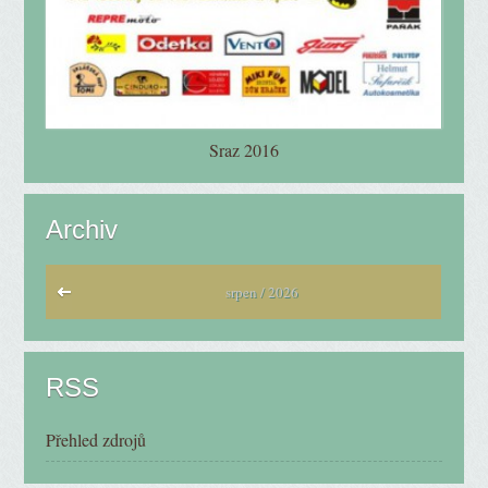
Sraz 2016
Archiv
srpen / 2026
RSS
Přehled zdrojů