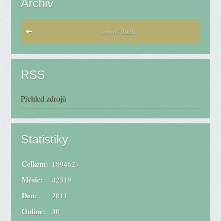
Archiv
srpen / 2026
RSS
Přehled zdrojů
Statistiky
Celkem:
1894627
Měsíc:
42319
Den:
2011
Online:
30