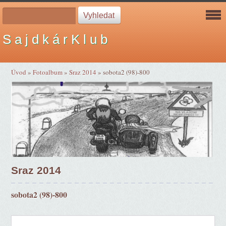
S a j d k á r K l u b
Úvod
»
Fotoalbum
»
Sraz 2014
»
sobota2 (98)-800
Sraz 2014
sobota2 (98)-800