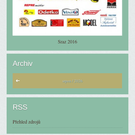
Sraz 2016
Archiv
srpen / 2026
RSS
Přehled zdrojů