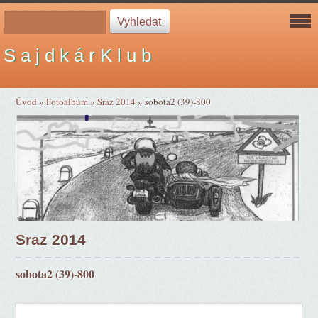
S a j d k á r K l u b
Úvod
»
Fotoalbum
»
Sraz 2014
»
sobota2 (39)-800
Sraz 2014
sobota2 (39)-800