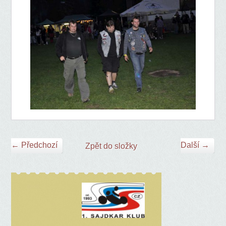
← Předchozí
Další →
Zpět do složky