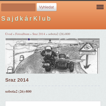
S a j d k á r K l u b
Úvod
»
Fotoalbum
»
Sraz 2014
»
sobota2 (26)-800
Sraz 2014
sobota2 (26)-800