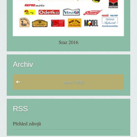
Sraz 2016
Archiv
srpen / 2026
RSS
Přehled zdrojů