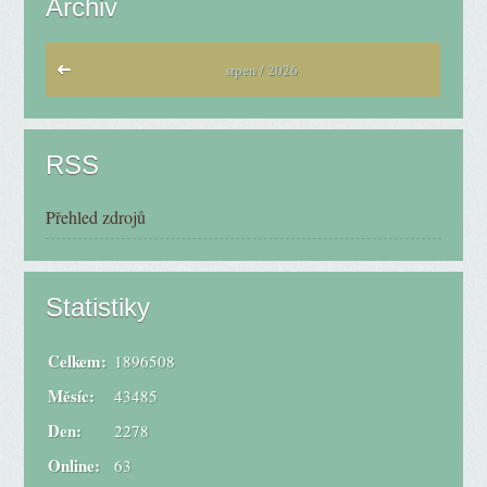
Archiv
srpen / 2026
RSS
Přehled zdrojů
Statistiky
Celkem:
1896508
Měsíc:
43485
Den:
2278
Online:
63