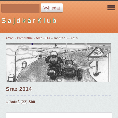
S a j d k á r K l u b
Úvod
»
Fotoalbum
»
Sraz 2014
»
sobota2 (22)-800
Sraz 2014
sobota2 (22)-800