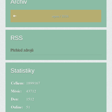
Archiv
srpen / 2026
RSS
Přehled zdrojů
Statistiky
Celkem:
1899167
Měsíc:
43712
Den:
1512
Online:
51