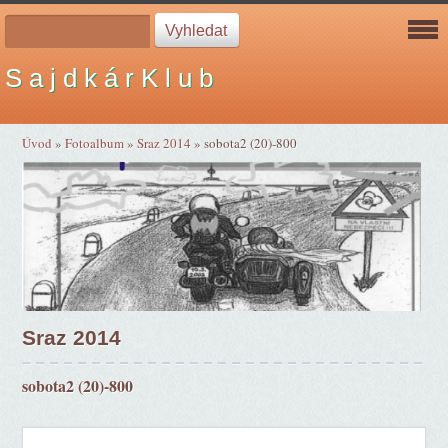
S a j d k á r K l u b
Úvod
»
Fotoalbum
»
Sraz 2014
»
sobota2 (20)-800
Sraz 2014
sobota2 (20)-800