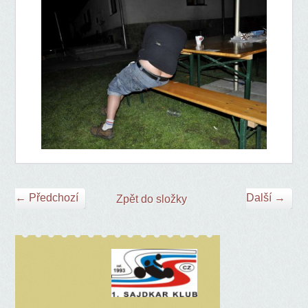
← Předchozí
Další →
Zpět do složky