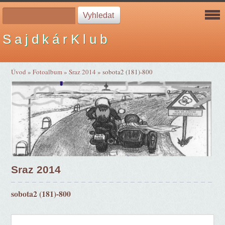
S a j d k á r K l u b
Úvod
»
Fotoalbum
»
Sraz 2014
»
sobota2 (181)-800
Sraz 2014
sobota2 (181)-800