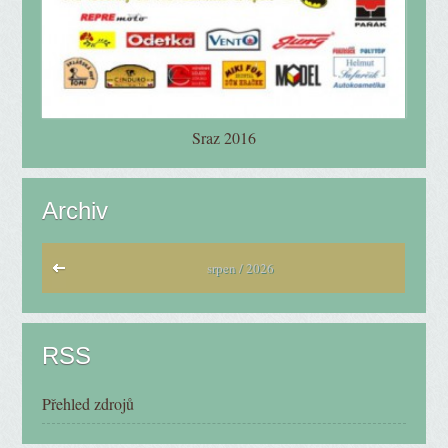
Sraz 2016
Archiv
srpen / 2026
RSS
Přehled zdrojů