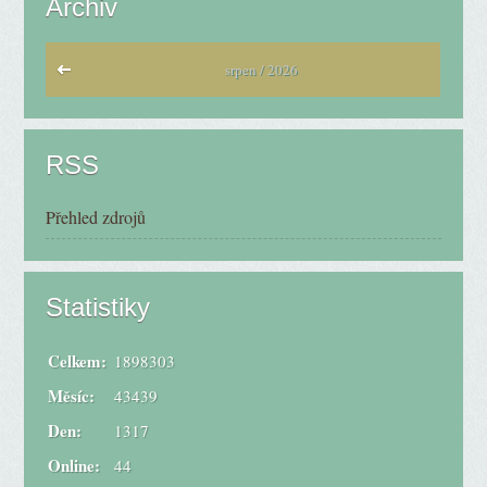
Archiv
srpen / 2026
RSS
Přehled zdrojů
Statistiky
Celkem:
1898303
Měsíc:
43439
Den:
1317
Online:
44