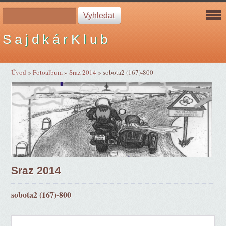
S a j d k á r K l u b
Úvod
»
Fotoalbum
»
Sraz 2014
»
sobota2 (167)-800
Sraz 2014
sobota2 (167)-800