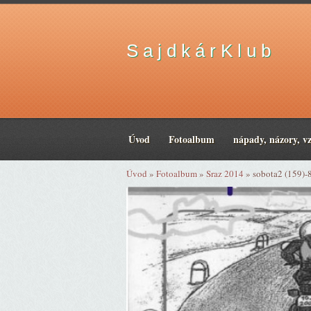
S a j d k á r K l u b
Úvod
Fotoalbum
nápady, názory, v
Úvod
»
Fotoalbum
»
Sraz 2014
»
sobota2 (159)-