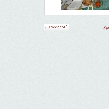
← Předchozí
Zpě