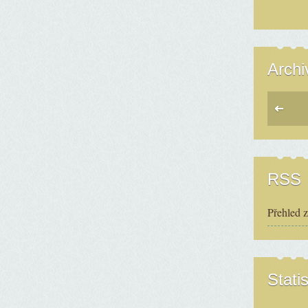
Archi
RSS
Přehled 
Statis