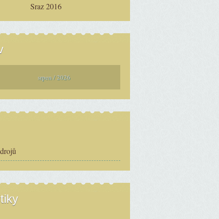
Sraz 2016
v
srpen / 2026
zdrojů
tiky