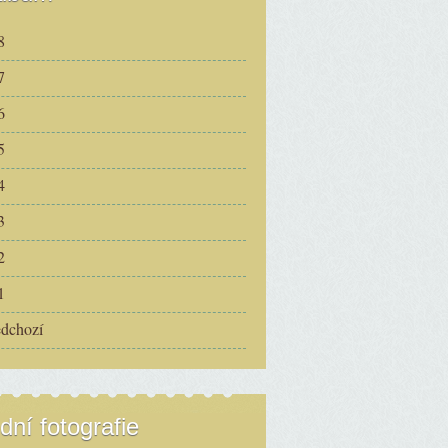
8
7
6
5
4
3
2
1
edchozí
dní fotografie