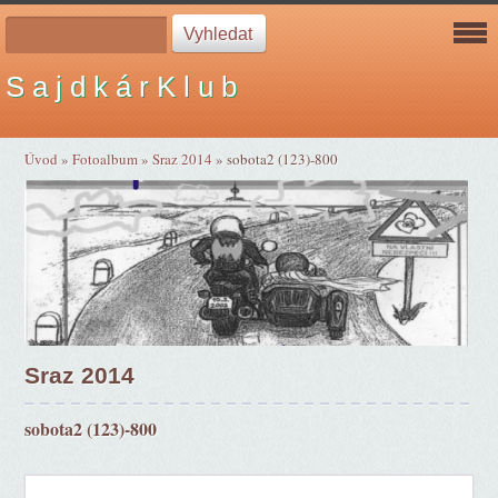
S a j d k á r K l u b
Úvod
»
Fotoalbum
»
Sraz 2014
»
sobota2 (123)-800
Sraz 2014
sobota2 (123)-800