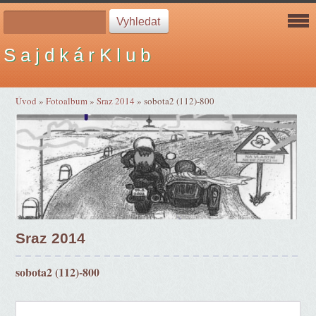
S a j d k á r K l u b
Úvod
»
Fotoalbum
»
Sraz 2014
»
sobota2 (112)-800
Sraz 2014
sobota2 (112)-800