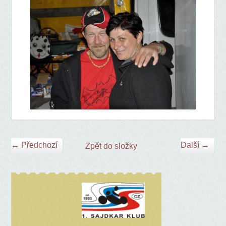
← Předchozí
Další →
Zpět do složky