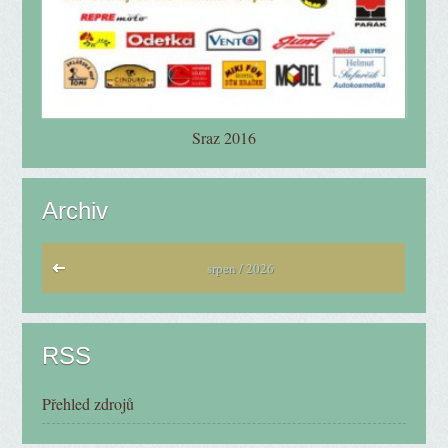
Sraz 2016
Archiv
srpen / 2026
RSS
Přehled zdrojů