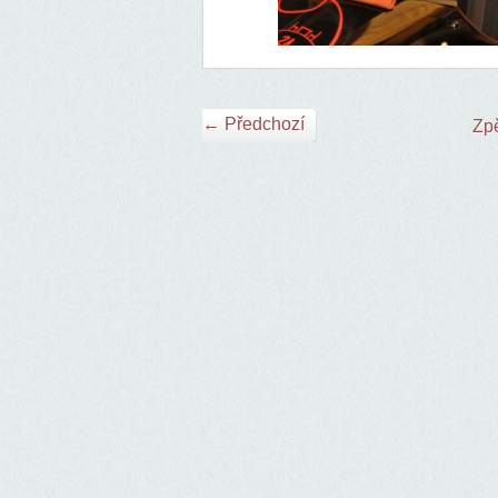
← Předchozí
Zpě