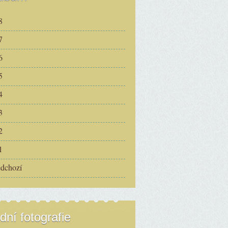
8
7
6
5
4
3
2
1
edchozí
dní fotografie