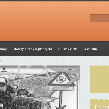
zkazy
Dotazy a rady k připojení
SPONZOŘI:
Aktuálně
00
Foto