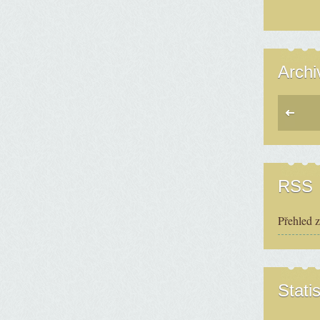
Archi
RSS
Přehled 
Statis