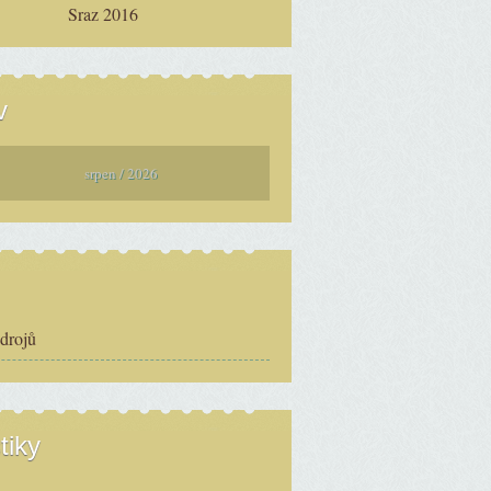
Sraz 2016
v
srpen / 2026
zdrojů
tiky