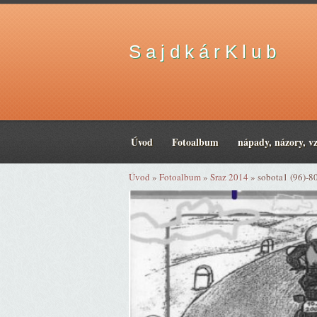
S a j d k á r K l u b
Úvod
Fotoalbum
nápady, názory, v
Úvod
»
Fotoalbum
»
Sraz 2014
»
sobota1 (96)-8