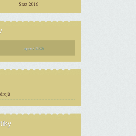
Sraz 2016
v
srpen / 2026
zdrojů
tiky