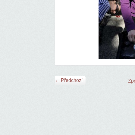
← Předchozí
Zpě