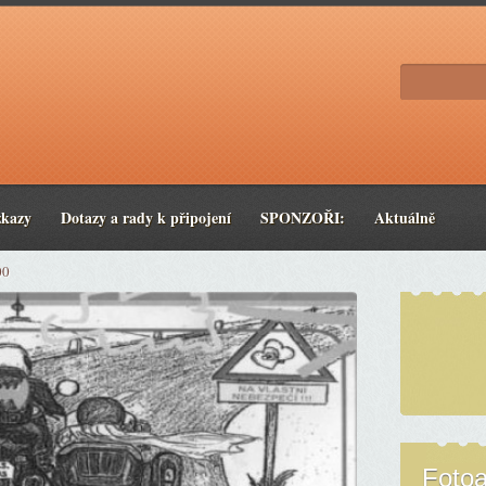
zkazy
Dotazy a rady k připojení
SPONZOŘI:
Aktuálně
00
Foto