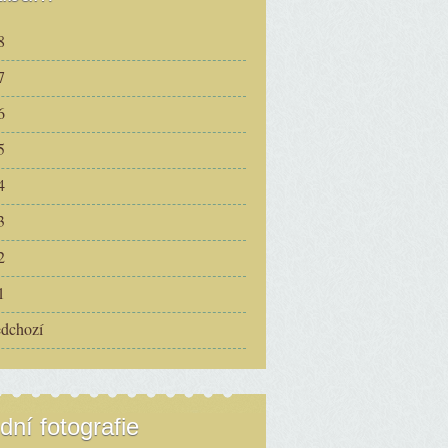
8
7
6
5
4
3
2
1
edchozí
dní fotografie