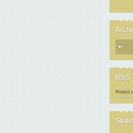
Archi
RSS
Přehled 
Statis