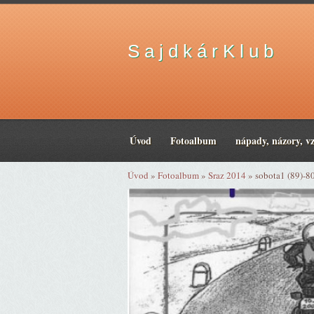
S a j d k á r K l u b
Úvod
Fotoalbum
nápady, názory, v
Úvod
»
Fotoalbum
»
Sraz 2014
»
sobota1 (89)-8