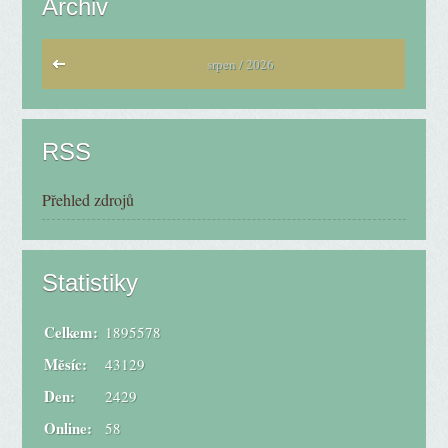
Archiv
srpen / 2026
RSS
Přehled zdrojů
Statistiky
Celkem:
1895578
Měsíc:
43129
Den:
2429
Online:
58