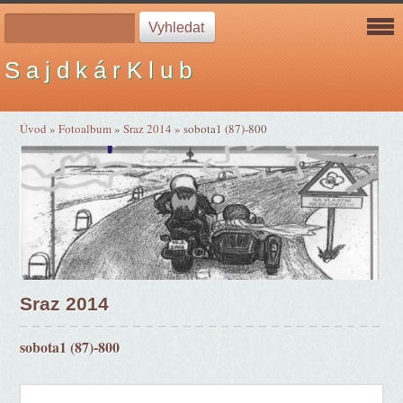
S a j d k á r K l u b
Úvod
»
Fotoalbum
»
Sraz 2014
»
sobota1 (87)-800
Sraz 2014
sobota1 (87)-800