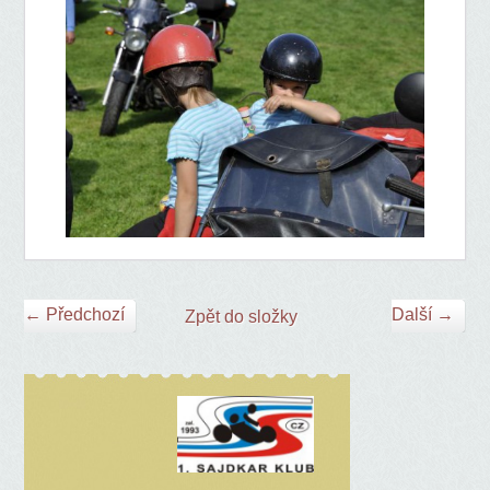
← Předchozí
Další →
Zpět do složky