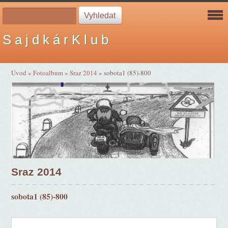
S a j d k á r K l u b
Úvod
»
Fotoalbum
»
Sraz 2014
»
sobota1 (85)-800
Sraz 2014
sobota1 (85)-800