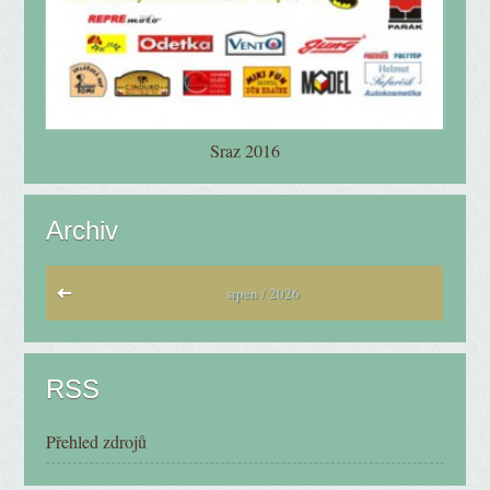
Sraz 2016
Archiv
srpen / 2026
RSS
Přehled zdrojů