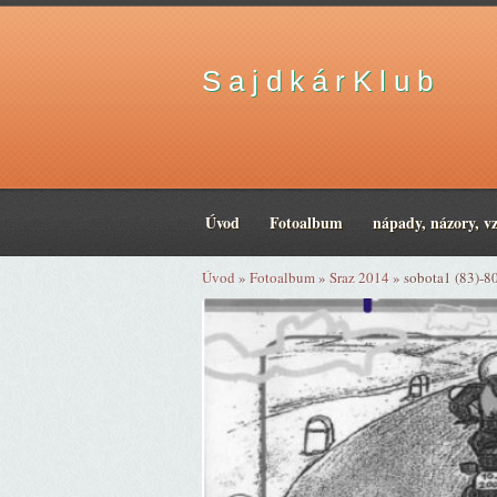
S a j d k á r K l u b
Úvod
Fotoalbum
nápady, názory, v
Úvod
»
Fotoalbum
»
Sraz 2014
»
sobota1 (83)-8