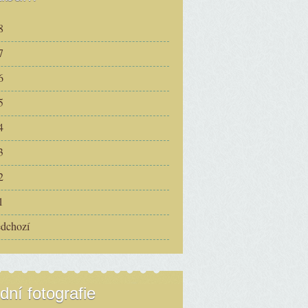
8
7
6
5
4
3
2
1
edchozí
dní fotografie