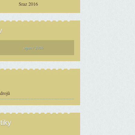
Sraz 2016
v
srpen / 2026
zdrojů
tiky