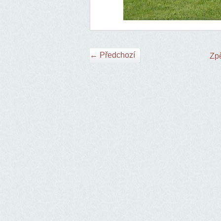
← Předchozí
Zpě