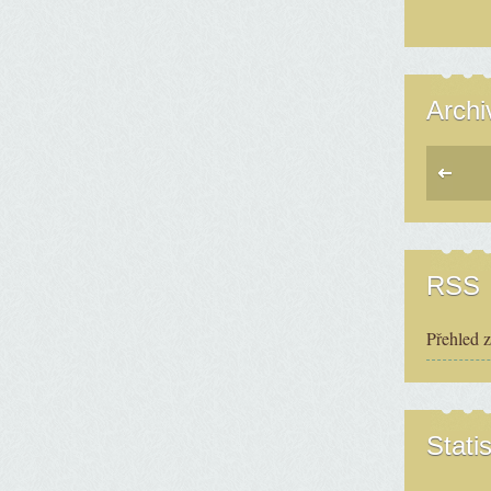
Archi
RSS
Přehled 
Statis