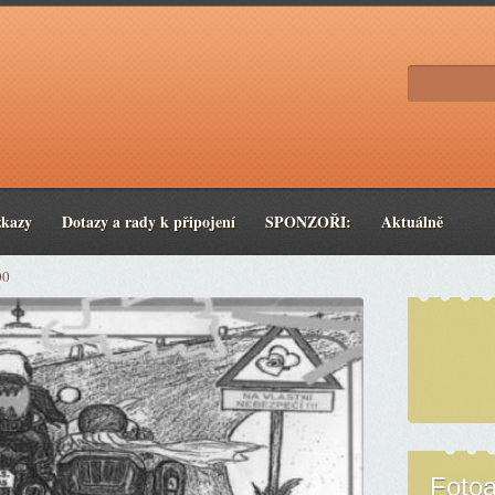
zkazy
Dotazy a rady k připojení
SPONZOŘI:
Aktuálně
00
Foto