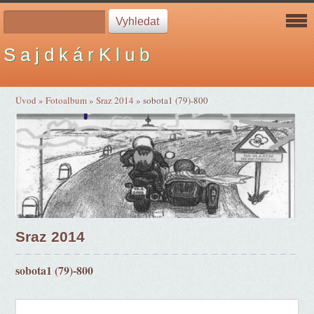
S a j d k á r K l u b
Úvod
»
Fotoalbum
»
Sraz 2014
»
sobota1 (79)-800
Sraz 2014
sobota1 (79)-800