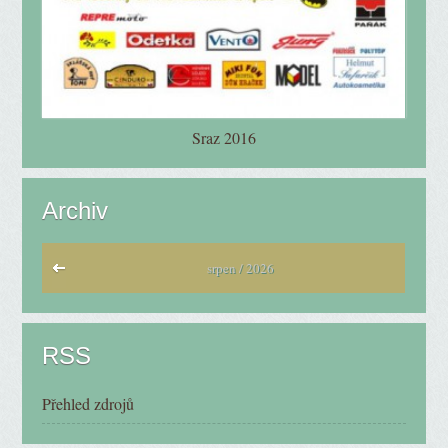
Sraz 2016
Archiv
srpen / 2026
RSS
Přehled zdrojů