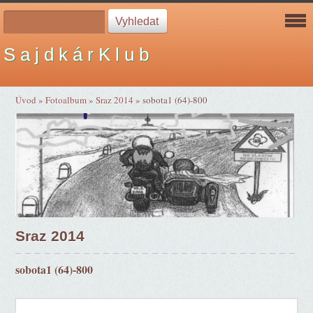
S a j d k á r K l u b
Úvod
»
Fotoalbum
»
Sraz 2014
»
sobota1 (64)-800
Sraz 2014
sobota1 (64)-800