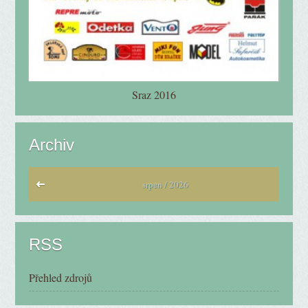
Sraz 2016
Archiv
srpen / 2026
RSS
Přehled zdrojů