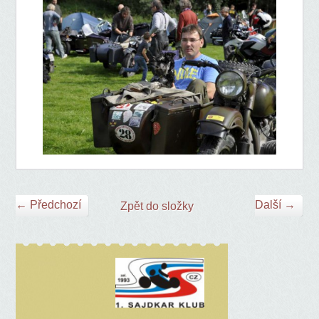
← Předchozí
Další →
Zpět do složky