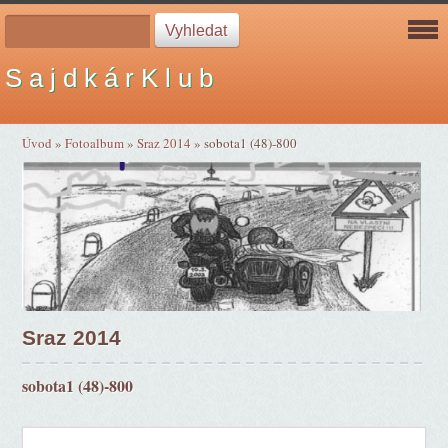
S a j d k á r K l u b
Úvod
»
Fotoalbum
»
Sraz 2014
»
sobota1 (48)-800
Sraz 2014
sobota1 (48)-800