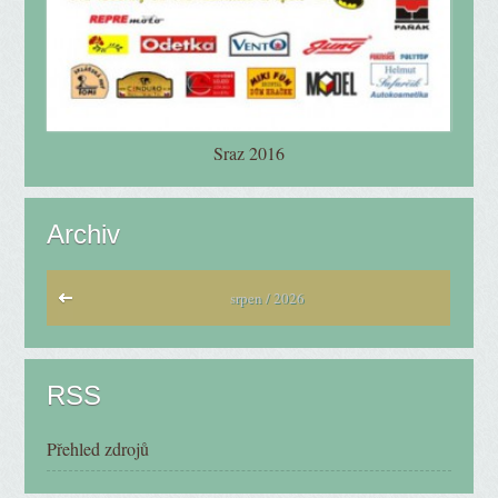
Sraz 2016
Archiv
srpen / 2026
RSS
Přehled zdrojů