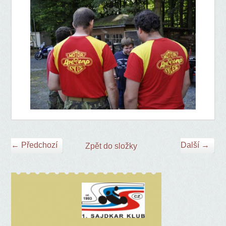
← Předchozí
Další →
Zpět do složky