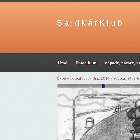
S a j d k á r K l u b
Úvod
Fotoalbum
nápady, názory, v
Úvod
»
Fotoalbum
»
Sraz 2014
»
sobota1 (40)-8