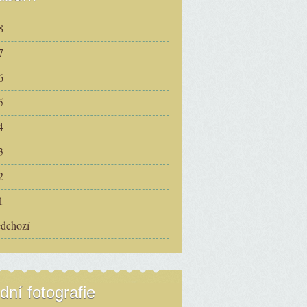
8
7
6
5
4
3
2
1
edchozí
dní fotografie