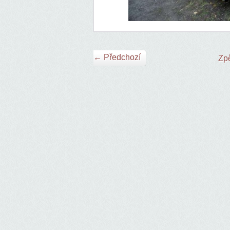
← Předchozí
Zpě