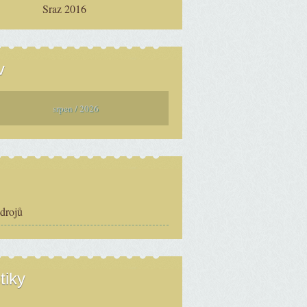
Sraz 2016
v
srpen / 2026
zdrojů
tiky