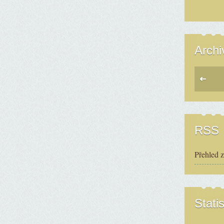
Archi
RSS
Přehled 
Statis