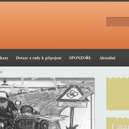
zkazy
Dotazy a rady k připojení
SPONZOŘI:
Aktuálně
00
Foto