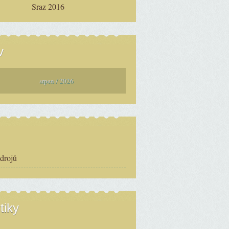
Sraz 2016
v
srpen / 2026
zdrojů
tiky