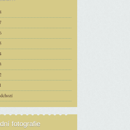
8
7
6
5
4
3
2
1
edchozí
dní fotografie