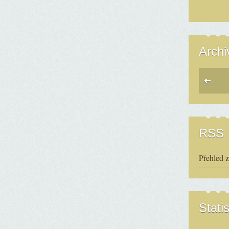
Archi
RSS
Přehled 
Statis