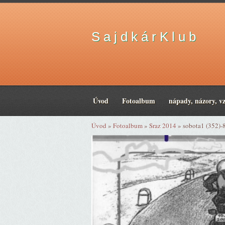
S a j d k á r K l u b
Úvod
Fotoalbum
nápady, názory, v
Úvod
»
Fotoalbum
»
Sraz 2014
»
sobota1 (352)-