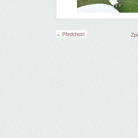
← Předchozí
Zpě