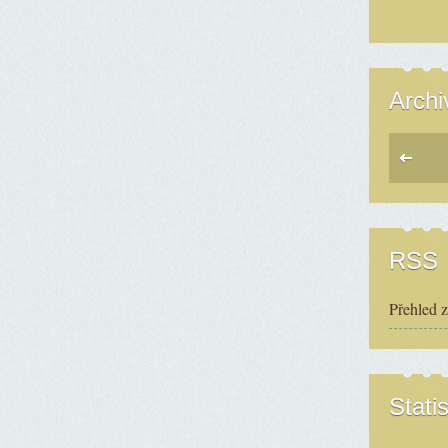
Archi
RSS
Přehled 
Statis