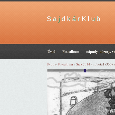
S a j d k á r K l u b
Úvod
Fotoalbum
nápady, názory, v
Úvod
»
Fotoalbum
»
Sraz 2014
»
sobota1 (350)-