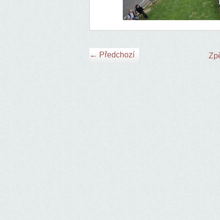
← Předchozí
Zpě