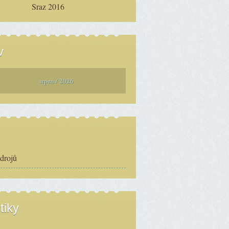
Sraz 2016
v
srpen / 2026
zdrojů
tiky