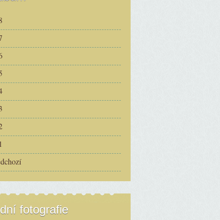
8
7
6
5
4
3
2
1
edchozí
dní fotografie