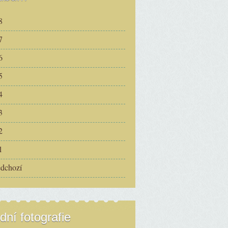
8
7
6
5
4
3
2
1
edchozí
dní fotografie