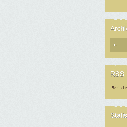
Archi
RSS
Přehled 
Statis