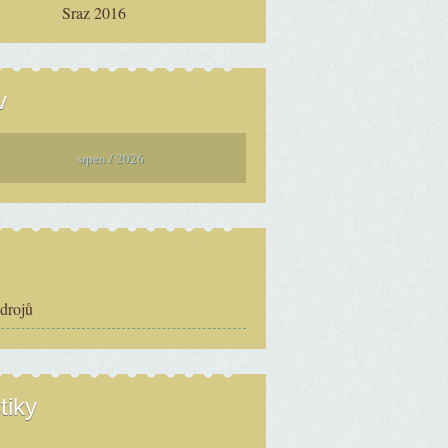
Sraz 2016
v
srpen / 2026
zdrojů
tiky