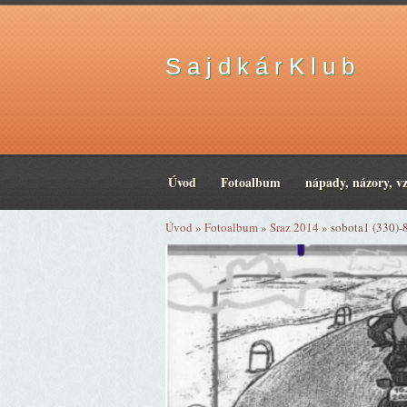
S a j d k á r K l u b
Úvod
Fotoalbum
nápady, názory, v
Úvod
»
Fotoalbum
»
Sraz 2014
»
sobota1 (330)-