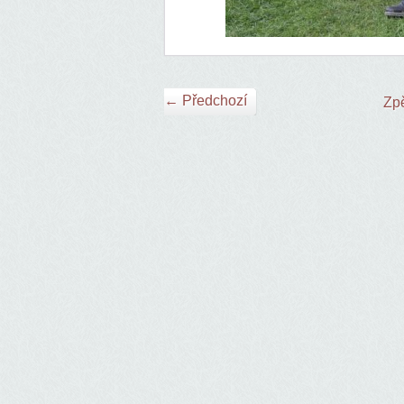
← Předchozí
Zpě