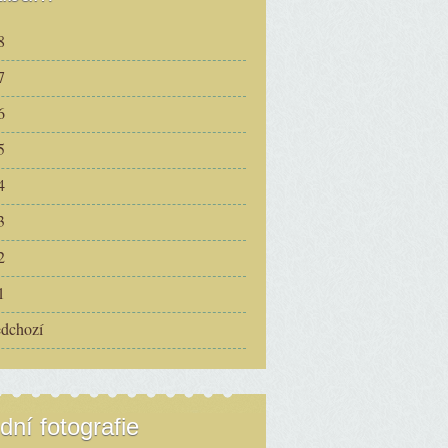
8
7
6
5
4
3
2
1
edchozí
dní fotografie