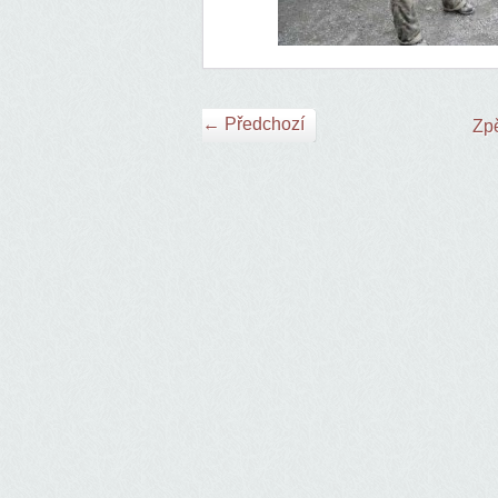
← Předchozí
Zpě