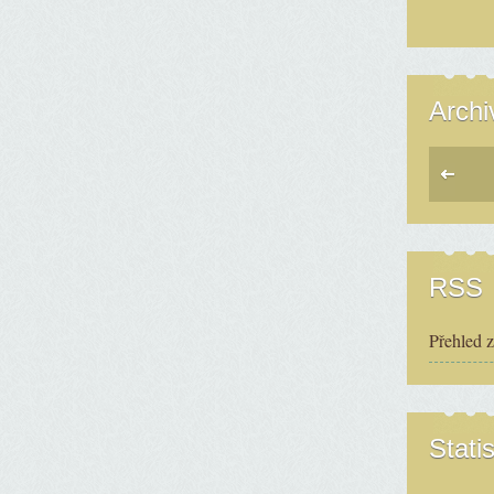
Archi
RSS
Přehled 
Statis