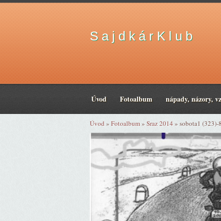
S a j d k á r K l u b
Úvod
Fotoalbum
nápady, názory, v
Úvod
»
Fotoalbum
»
Sraz 2014
»
sobota1 (323)-