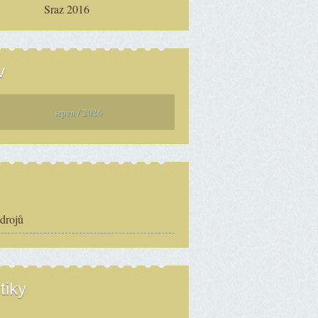
Sraz 2016
v
srpen / 2026
zdrojů
tiky