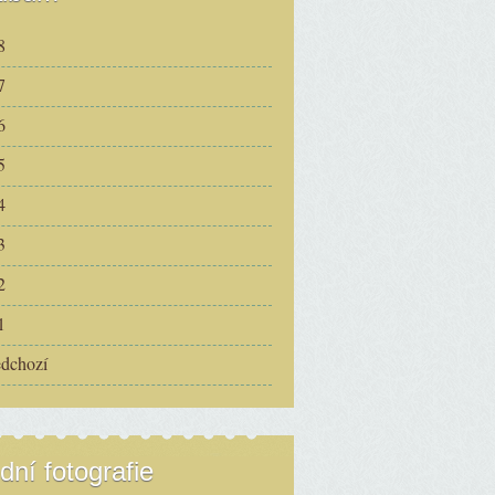
8
7
6
5
4
3
2
1
edchozí
dní fotografie