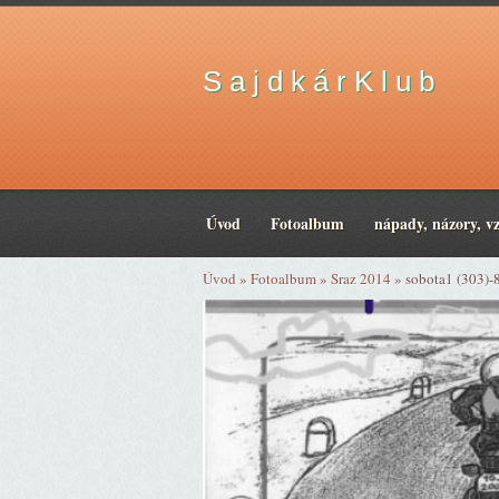
S a j d k á r K l u b
Úvod
Fotoalbum
nápady, názory, v
Úvod
»
Fotoalbum
»
Sraz 2014
»
sobota1 (303)-