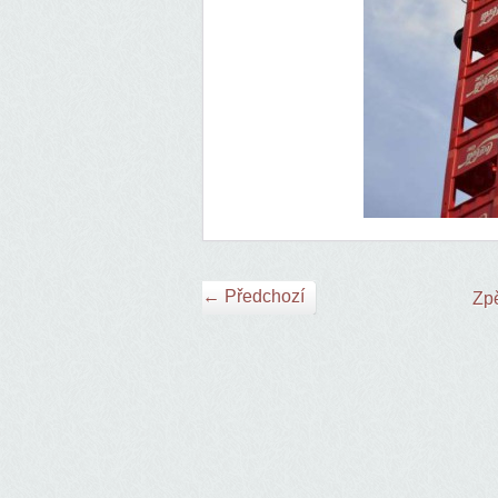
← Předchozí
Zpě