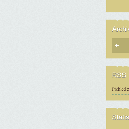
Archi
RSS
Přehled 
Statis