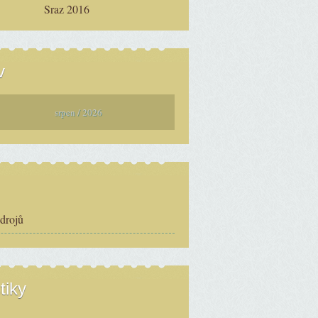
Sraz 2016
v
srpen / 2026
zdrojů
tiky