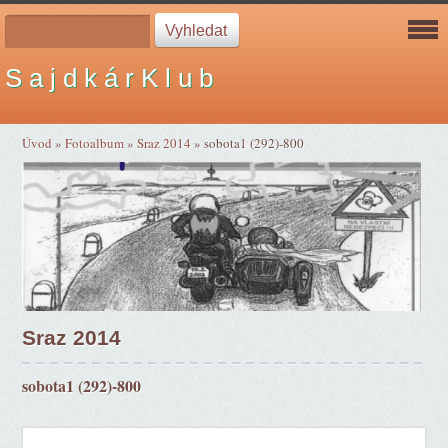
S a j d k á r K l u b
Úvod
»
Fotoalbum
»
Sraz 2014
»
sobota1 (292)-800
Sraz 2014
sobota1 (292)-800