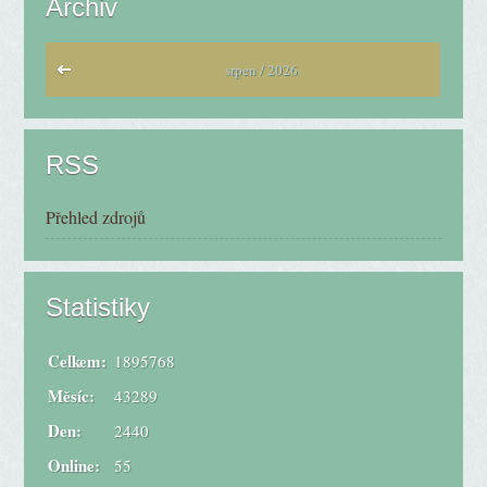
Archiv
srpen / 2026
RSS
Přehled zdrojů
Statistiky
Celkem:
1895768
Měsíc:
43289
Den:
2440
Online:
55