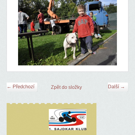
← Předchozí
Další →
Zpět do složky