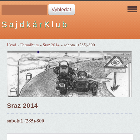
S a j d k á r K l u b
Úvod
»
Fotoalbum
»
Sraz 2014
»
sobota1 (285)-800
Sraz 2014
sobota1 (285)-800