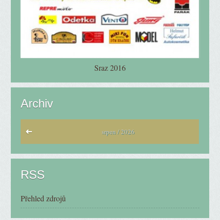
Sraz 2016
Archiv
srpen / 2026
RSS
Přehled zdrojů