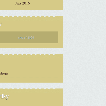
Sraz 2016
v
srpen / 2026
zdrojů
tiky