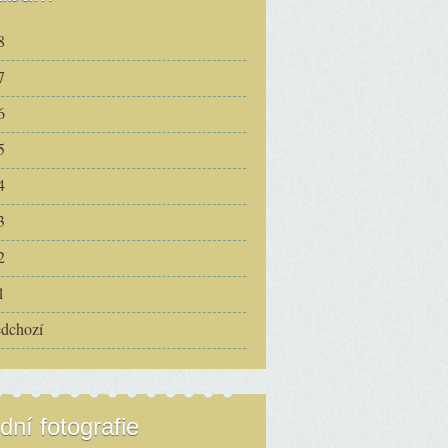
8
7
6
5
4
3
2
1
edchozí
dní fotografie