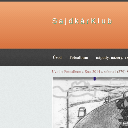
S a j d k á r K l u b
Úvod
Fotoalbum
nápady, názory, v
Úvod
»
Fotoalbum
»
Sraz 2014
»
sobota1 (279)-