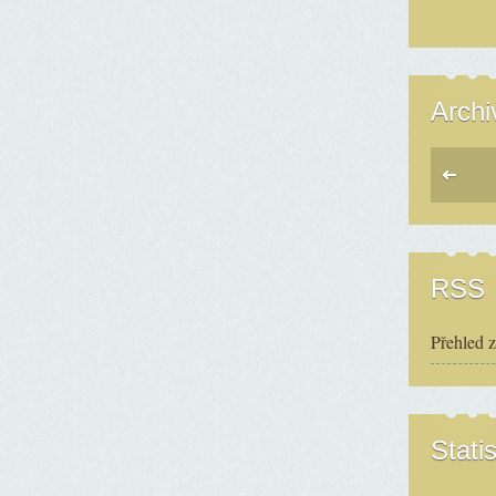
Archi
RSS
Přehled 
Statis