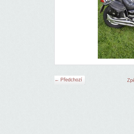
← Předchozí
Zpě