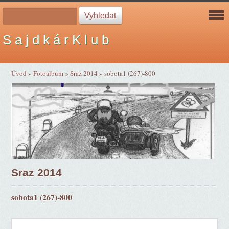
S a j d k á r K l u b
Úvod
»
Fotoalbum
»
Sraz 2014
»
sobota1 (267)-800
Sraz 2014
sobota1 (267)-800