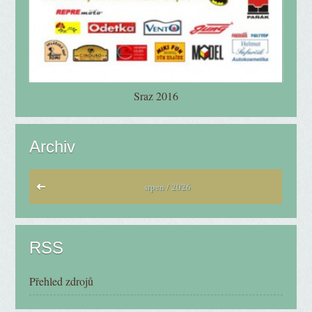
Sraz 2016
Archiv
srpen / 2026
RSS
Přehled zdrojů