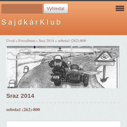
S a j d k á r K l u b
Úvod
»
Fotoalbum
»
Sraz 2014
»
sobota1 (262)-800
Sraz 2014
sobota1 (262)-800