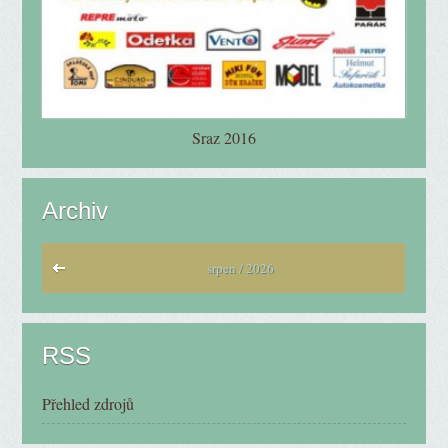
Sraz 2016
Archiv
srpen / 2026
RSS
Přehled zdrojů