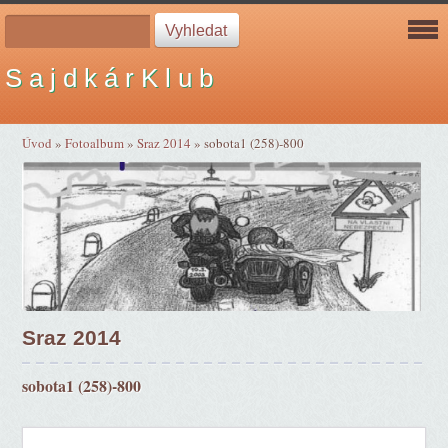
S a j d k á r K l u b
Úvod
»
Fotoalbum
»
Sraz 2014
»
sobota1 (258)-800
Sraz 2014
sobota1 (258)-800