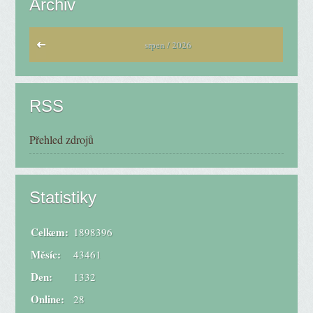
Archiv
srpen / 2026
RSS
Přehled zdrojů
Statistiky
Celkem:
1898396
Měsíc:
43461
Den:
1332
Online:
28