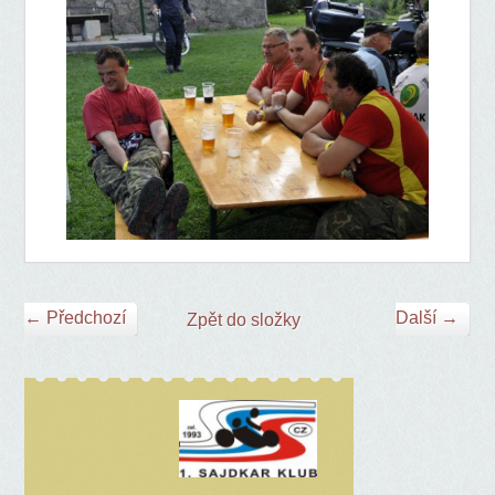
← Předchozí
Další →
Zpět do složky