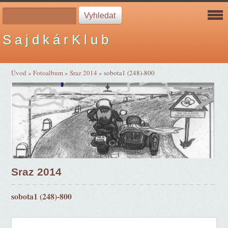
S a j d k á r K l u b
Úvod
»
Fotoalbum
»
Sraz 2014
»
sobota1 (248)-800
Sraz 2014
sobota1 (248)-800