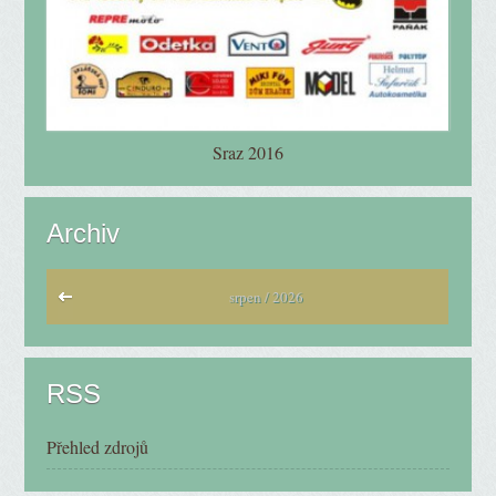
Sraz 2016
Archiv
srpen / 2026
RSS
Přehled zdrojů