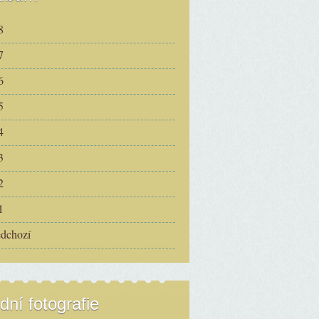
8
7
6
5
4
3
2
1
edchozí
dní fotografie