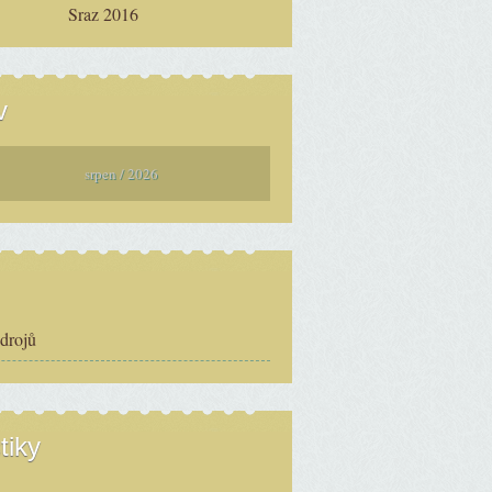
Sraz 2016
v
srpen / 2026
zdrojů
tiky