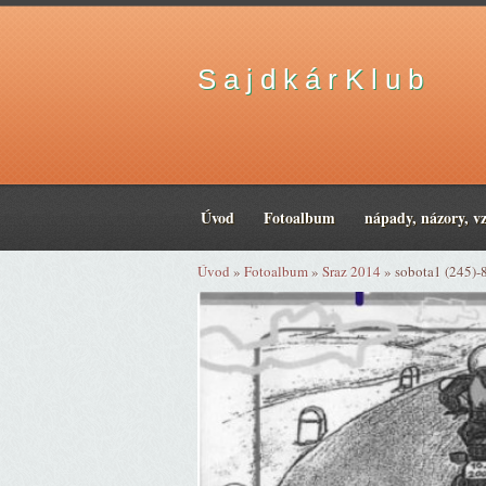
S a j d k á r K l u b
Úvod
Fotoalbum
nápady, názory, v
Úvod
»
Fotoalbum
»
Sraz 2014
»
sobota1 (245)-