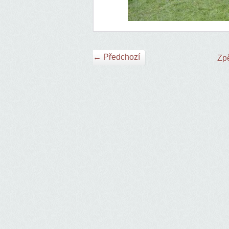
← Předchozí
Zpě