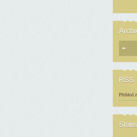
Archi
RSS
Přehled 
Statis