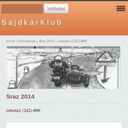
S a j d k á r K l u b
Úvod
»
Fotoalbum
»
Sraz 2014
»
sobota1 (242)-800
Sraz 2014
sobota1 (242)-800