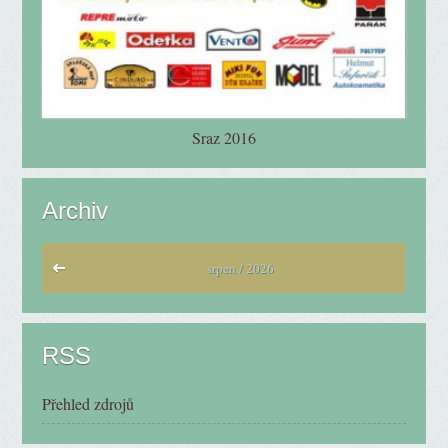
Sraz 2016
Archiv
srpen / 2026
RSS
Přehled zdrojů