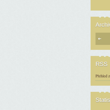
Archi
RSS
Přehled 
Statis