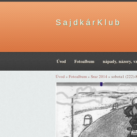
S a j d k á r K l u b
Úvod
Fotoalbum
nápady, názory, v
Úvod
»
Fotoalbum
»
Sraz 2014
»
sobota1 (222)-