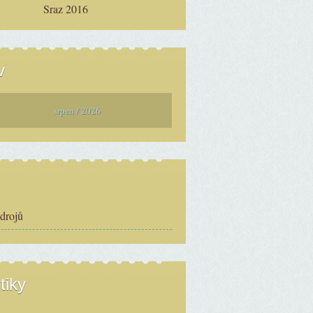
Sraz 2016
v
srpen / 2026
zdrojů
tiky