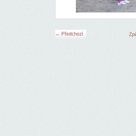
← Předchozí
Zpě