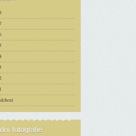
8
7
6
5
4
3
2
1
edchozí
dní fotografie