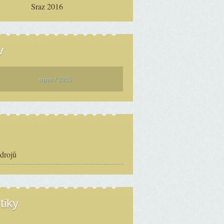
Sraz 2016
v
srpen / 2026
zdrojů
tiky