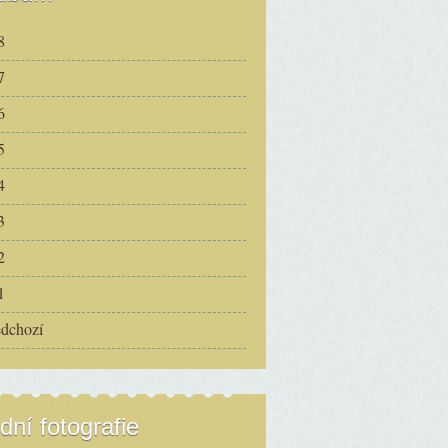
8
7
6
5
4
3
2
1
edchozí
dní fotografie