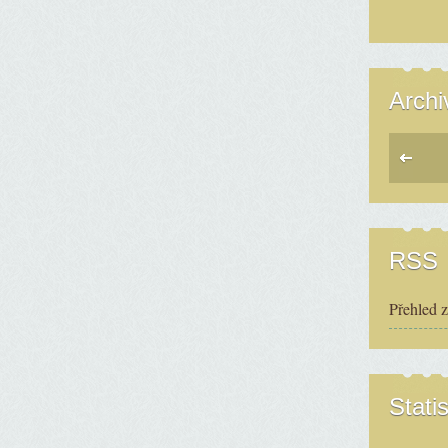
Archi
RSS
Přehled 
Statis