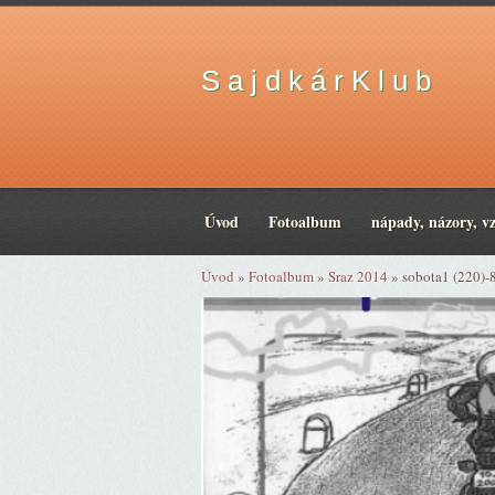
S a j d k á r K l u b
Úvod
Fotoalbum
nápady, názory, v
Úvod
»
Fotoalbum
»
Sraz 2014
»
sobota1 (220)-