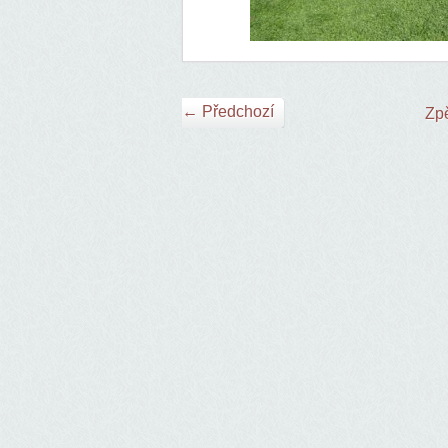
← Předchozí
Zpě