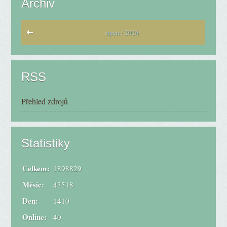
Archiv
srpen / 2026
RSS
Přehled zdrojů
Statistiky
Celkem:
1898829
Měsíc:
43518
Den:
1410
Online:
40