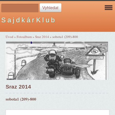
S a j d k á r K l u b
Úvod
»
Fotoalbum
»
Sraz 2014
»
sobota1 (209)-800
Sraz 2014
sobota1 (209)-800