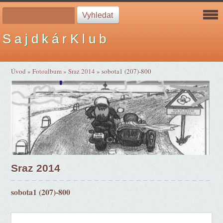
S a j d k á r K l u b
Úvod
»
Fotoalbum
»
Sraz 2014
»
sobota1 (207)-800
Sraz 2014
sobota1 (207)-800