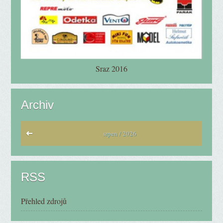
Sraz 2016
Archiv
srpen / 2026
RSS
Přehled zdrojů