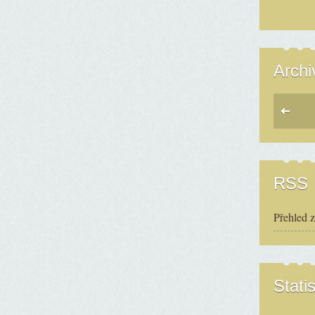
Archi
RSS
Přehled 
Statis