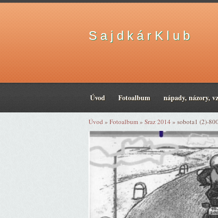
S a j d k á r K l u b
Úvod
Fotoalbum
nápady, názory, v
Úvod
»
Fotoalbum
»
Sraz 2014
»
sobota1 (2)-80