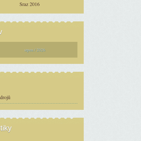
Sraz 2016
v
srpen / 2026
zdrojů
tiky