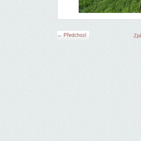
← Předchozí
Zpě