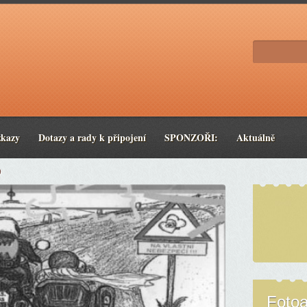
zkazy
Dotazy a rady k připojení
SPONZOŘI:
Aktuálně
0
Foto