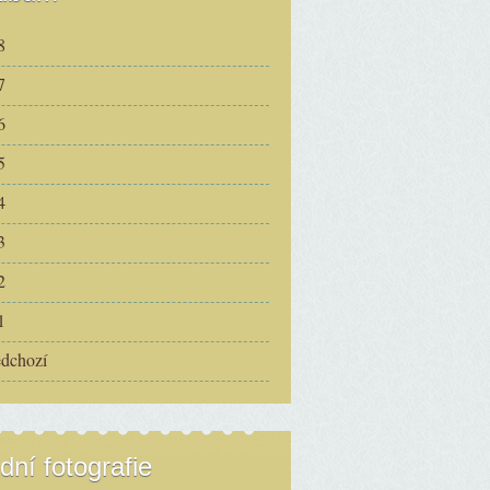
8
7
6
5
4
3
2
1
edchozí
dní fotografie