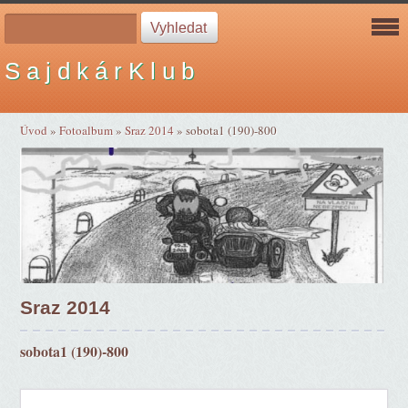
S a j d k á r K l u b
Úvod
»
Fotoalbum
»
Sraz 2014
»
sobota1 (190)-800
Sraz 2014
sobota1 (190)-800