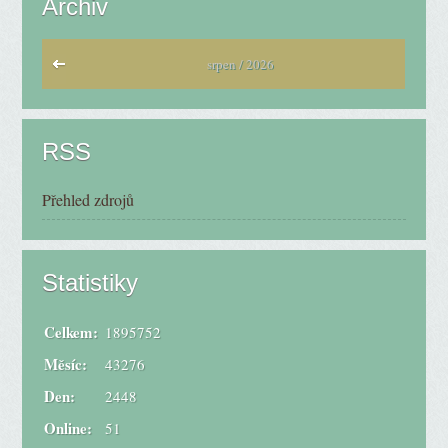
Archiv
srpen / 2026
RSS
Přehled zdrojů
Statistiky
Celkem:
1895752
Měsíc:
43276
Den:
2448
Online:
51