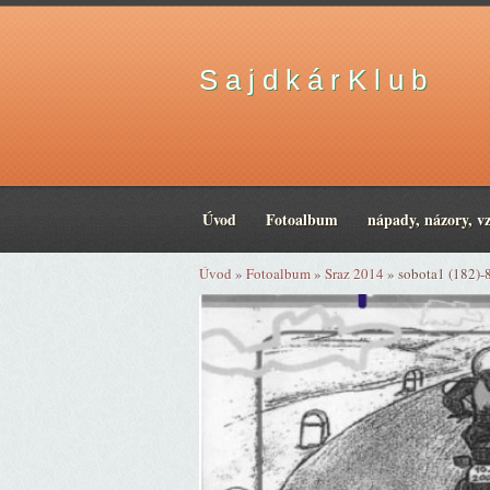
S a j d k á r K l u b
Úvod
Fotoalbum
nápady, názory, v
Úvod
»
Fotoalbum
»
Sraz 2014
»
sobota1 (182)-