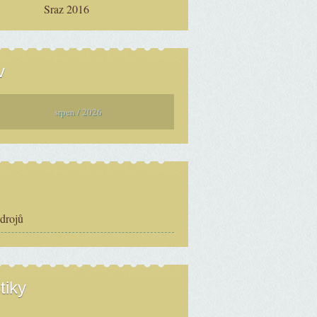
Sraz 2016
v
srpen / 2026
zdrojů
tiky