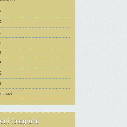
8
7
6
5
4
3
2
1
edchozí
dní fotografie