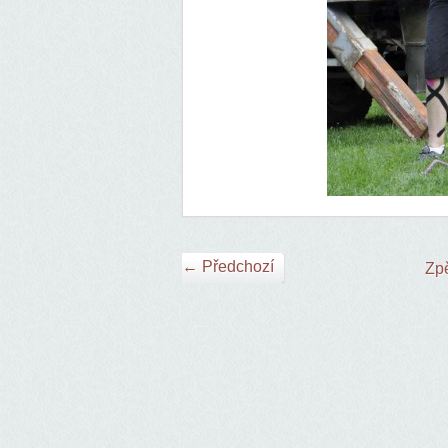
← Předchozí
Zpě