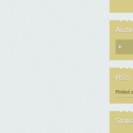
Archi
RSS
Přehled 
Statis