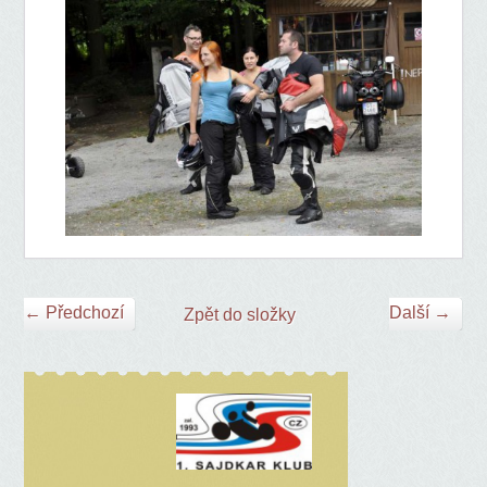
← Předchozí
Další →
Zpět do složky