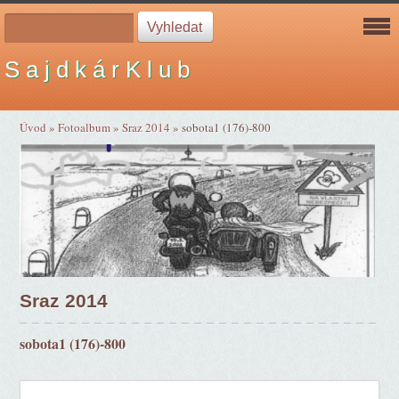
S a j d k á r K l u b
Úvod
»
Fotoalbum
»
Sraz 2014
»
sobota1 (176)-800
Sraz 2014
sobota1 (176)-800