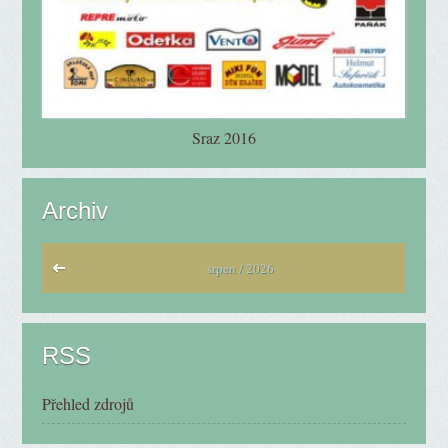
Sraz 2016
Archiv
srpen / 2026
RSS
Přehled zdrojů