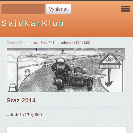
S a j d k á r K l u b
Úvod
»
Fotoalbum
»
Sraz 2014
»
sobota1 (170)-800
Sraz 2014
sobota1 (170)-800