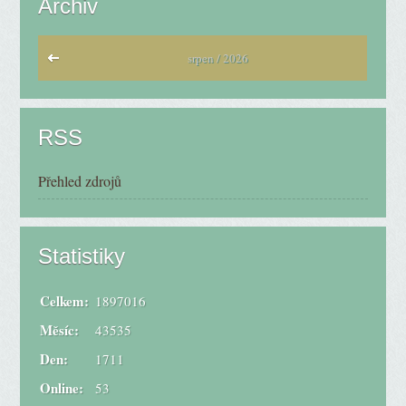
Archiv
srpen / 2026
RSS
Přehled zdrojů
Statistiky
Celkem:
1897016
Měsíc:
43535
Den:
1711
Online:
53