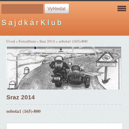
S a j d k á r K l u b
Úvod
»
Fotoalbum
»
Sraz 2014
»
sobota1 (165)-800
Sraz 2014
sobota1 (165)-800