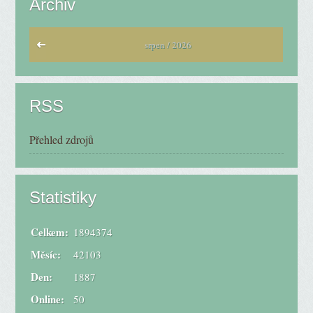
Archiv
srpen / 2026
RSS
Přehled zdrojů
Statistiky
Celkem:
1894374
Měsíc:
42103
Den:
1887
Online:
50