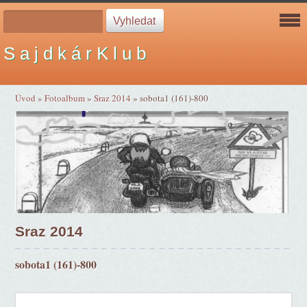
S a j d k á r K l u b
Úvod
»
Fotoalbum
»
Sraz 2014
»
sobota1 (161)-800
Sraz 2014
sobota1 (161)-800