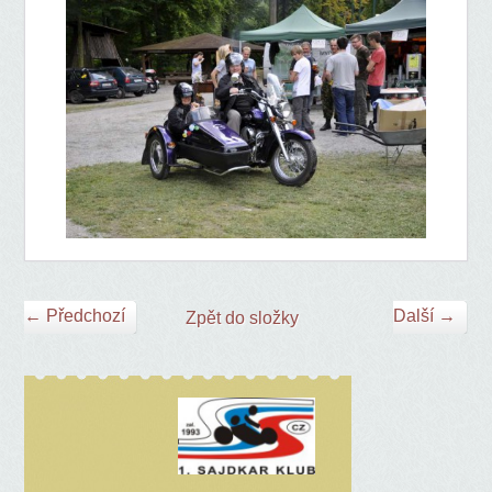
← Předchozí
Další →
Zpět do složky