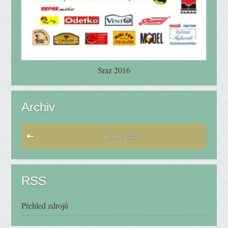
Sraz 2016
Archiv
srpen / 2026
RSS
Přehled zdrojů