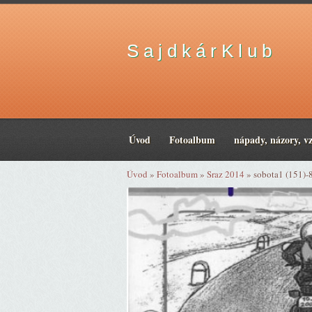
S a j d k á r K l u b
Úvod
Fotoalbum
nápady, názory, v
Úvod
»
Fotoalbum
»
Sraz 2014
»
sobota1 (151)-