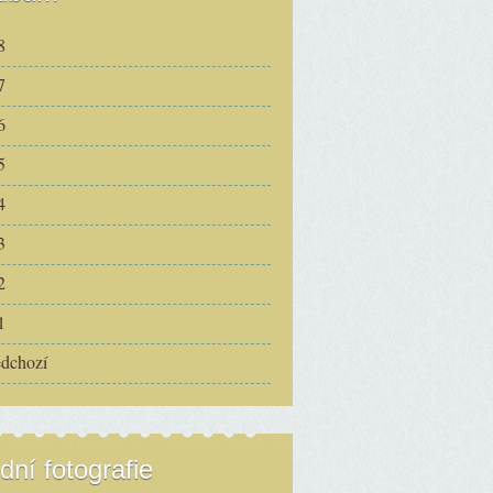
8
7
6
5
4
3
2
1
edchozí
dní fotografie