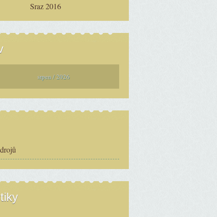
Sraz 2016
v
srpen / 2026
zdrojů
tiky