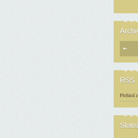
Archi
RSS
Přehled 
Statis