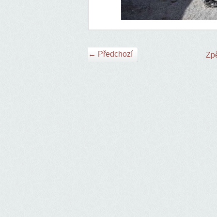
← Předchozí
Zpě