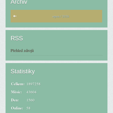
Archiv
srpen / 2026
RSS
Přehled zdrojů
Statistiky
Celkem:
1897258
Měsíc:
43604
Den:
1560
Online:
58