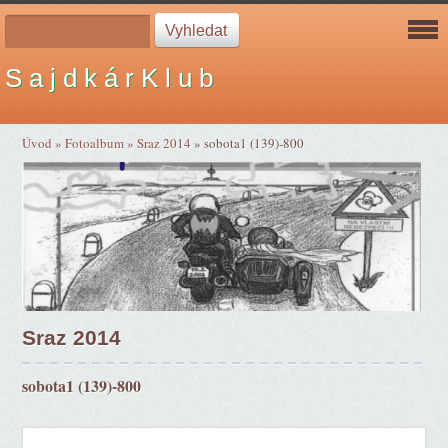
S a j d k á r K l u b
Úvod
»
Fotoalbum
»
Sraz 2014
»
sobota1 (139)-800
Sraz 2014
sobota1 (139)-800