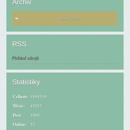
Archiv
srpen / 2026
RSS
Přehled zdrojů
Statistiky
Celkem:
1894319
Měsíc:
42053
Den:
1860
Online:
52