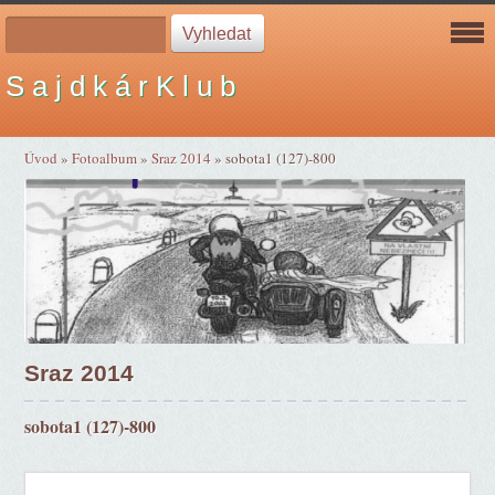
S a j d k á r K l u b
Úvod
»
Fotoalbum
»
Sraz 2014
»
sobota1 (127)-800
Sraz 2014
sobota1 (127)-800